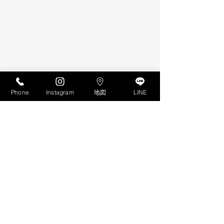
Phone
Instagram
地図
LINE
VITA RICCO
VITA RICCO
営業時間
本部
10時〜19時
〒838-0068
​お盆・年末年始はお休み
福岡県朝倉市甘木319-6
TEL
0946-22-7323
FAX
0946-24-7609
E-mail
ohba01@juno.ocn.ne.jp
Created by OFFICE はじめてWEB