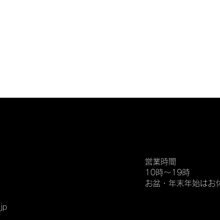
営業時間
10時〜19時
​お盆・年末年始はお
jp