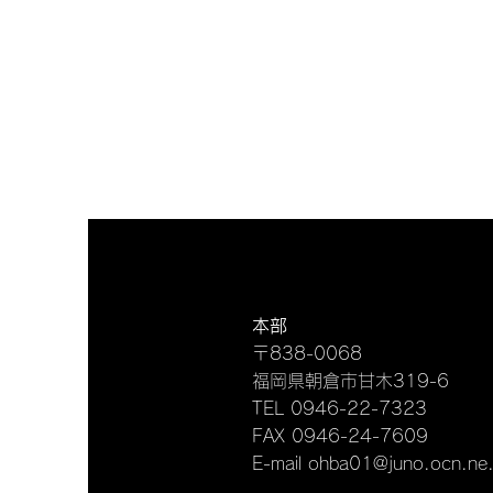
VITA RICCO
VITA RICCO
本部
〒838-0068
福岡県朝倉市甘木319-6
TEL 0946-22-7323
FAX 0946-24-7609
E-mail
ohba01@juno.ocn.ne.