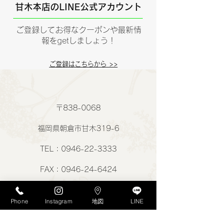
甘木本店のLINE公式アカウント
ご登録してお得なクーポンや最新情
報をgetしましょう！
ご登録はこちらから >>
〒838-0068
福岡県朝倉市甘木319-6
TEL：0946-22-3333
FAX：0946-24-6424
google map Link
Phone
Instagram
地図
LINE
​甘木本店