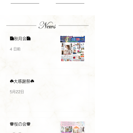
🎑秋月会🎑
4 日前
☘️大感謝祭☘️
5月22日
🌸桜の会🌸