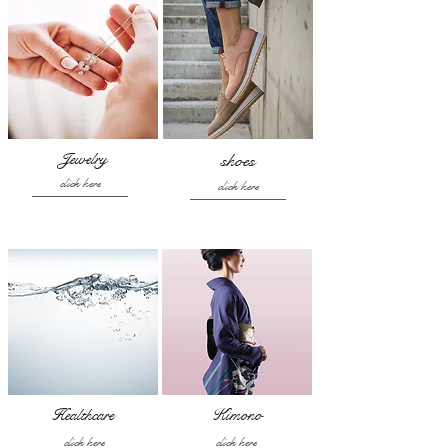
Jewelry
shoes
click here
click here
Healthcare
Kimono
click here
click here