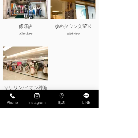
飯塚店
ゆめタウン久留米
click here
click here
マリリン/イオン穂波
click here
Phone
Instagram
地図
LINE
​正社員・パート・アルバイト募集​