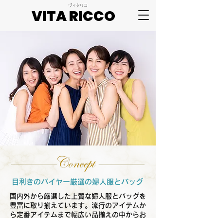
ヴィタリコ
VITA RICCO
VITA RICCO
​甘木|婦人服 ブティック
目利きのバイヤー厳選の婦人服とバッグ
​
国内外から厳選した上質な婦人服とバッグを
豊富に取り揃えています。流行のアイテムか
ら定番アイテムまで幅広い品揃えの中からお